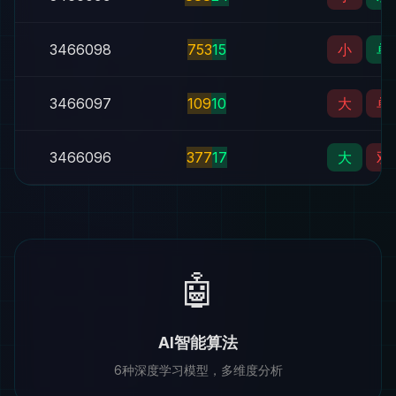
3466098
7
5
3
15
小
单
3466097
1
0
9
10
大
单
3466096
3
7
7
17
大
双
🤖
AI智能算法
6种深度学习模型，多维度分析