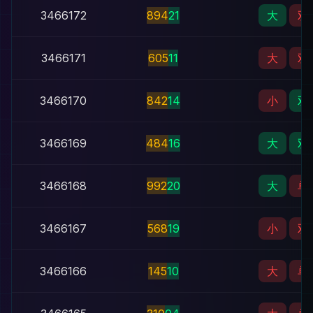
3466172
8
9
4
21
大
双
3466171
6
0
5
11
大
双
3466170
8
4
2
14
小
双
3466169
4
8
4
16
大
双
3466168
9
9
2
20
大
单
3466167
5
6
8
19
小
双
3466166
1
4
5
10
大
单