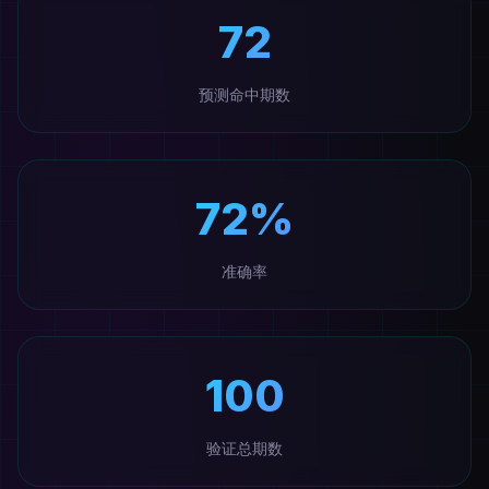
72
预测命中期数
72%
准确率
100
验证总期数