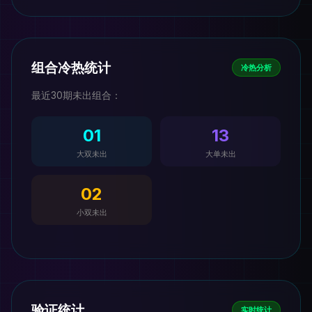
组合冷热统计
冷热分析
最近30期未出组合：
01
13
大双未出
大单未出
02
小双未出
验证统计
实时统计