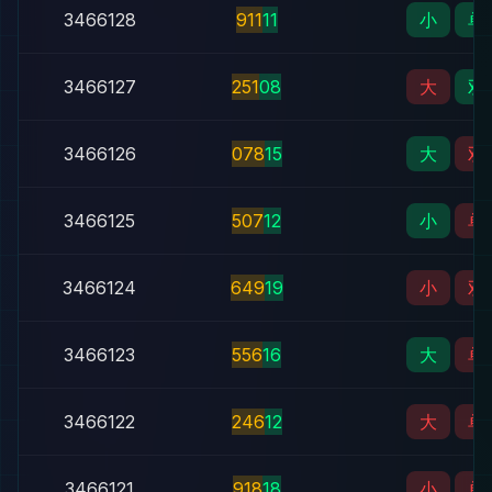
3466128
9
1
1
11
小
单
3466127
2
5
1
08
大
双
3466126
0
7
8
15
大
双
3466125
5
0
7
12
小
单
3466124
6
4
9
19
小
双
3466123
5
5
6
16
大
单
3466122
2
4
6
12
大
单
3466121
9
1
8
18
小
单