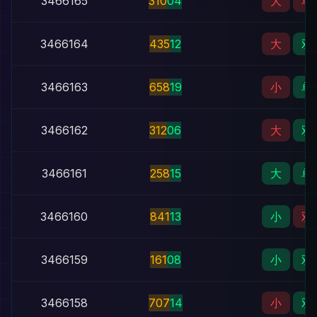
3466165
3
1
0
04
大
单
3466164
4
3
5
12
大
双
3466163
6
5
8
19
小
单
3466162
3
1
2
06
大
双
3466161
2
5
8
15
大
单
3466160
8
4
1
13
小
双
3466159
1
6
1
08
小
双
3466158
7
0
7
14
小
双