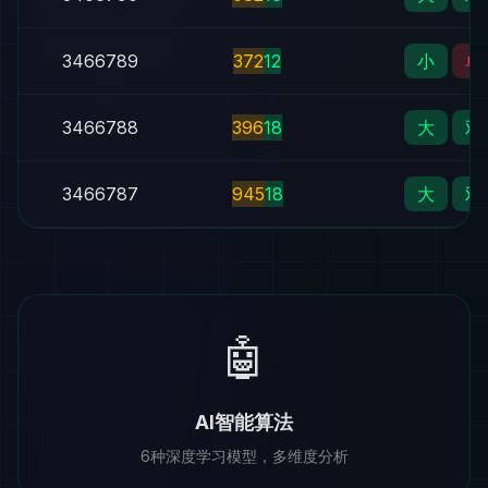
3466789
3
7
2
12
小
单
3466788
3
9
6
18
大
双
3466787
9
4
5
18
大
双
🤖
AI智能算法
6种深度学习模型，多维度分析