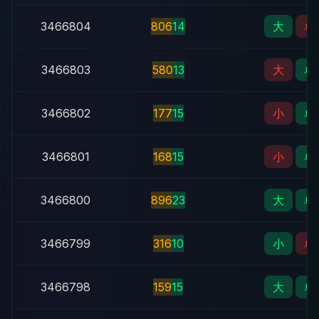
3466804
8
0
6
14
大
单
3466803
5
8
0
13
大
单
3466802
1
7
7
15
小
单
3466801
1
6
8
15
小
单
3466800
8
9
6
23
大
单
3466799
3
1
6
10
小
单
3466798
1
5
9
15
大
单