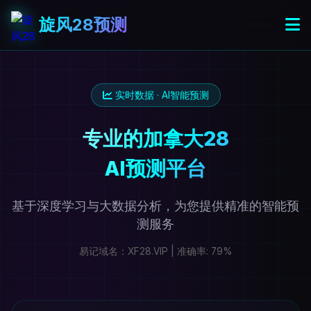
旋风28预测
实时数据 · AI智能预测
专业的加拿大28
AI预测平台
基于深度学习与大数据分析，为您提供精准的智能预
测服务
易记域名：XF28.VIP | 准确率: 79%