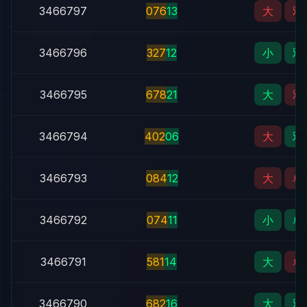
3466797
0
7
6
13
大
双
3466796
3
2
7
12
小
双
3466795
6
7
8
21
大
双
3466794
4
0
2
06
大
双
3466793
0
8
4
12
大
单
3466792
0
7
4
11
小
单
3466791
5
8
1
14
大
单
3466790
6
8
2
16
大
双