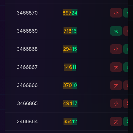
3466870
8
9
7
24
小
双
3466869
7
1
8
16
大
单
3466868
2
9
4
15
小
单
3466867
1
4
6
11
大
单
3466866
3
7
0
10
大
单
3466865
4
9
4
17
小
双
3466864
3
5
4
12
大
双