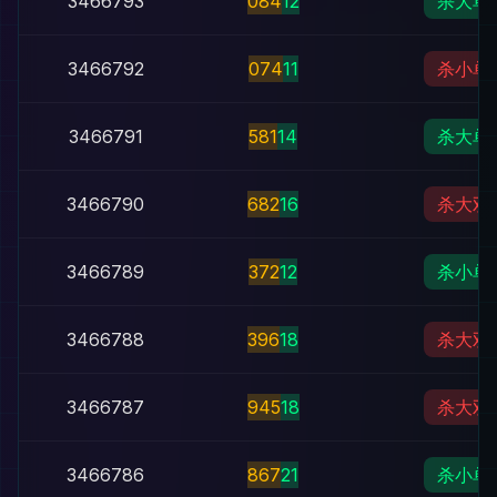
3466793
0
8
4
12
杀大单
3466792
0
7
4
11
杀小单
3466791
5
8
1
14
杀大单
3466790
6
8
2
16
杀大双
3466789
3
7
2
12
杀小单
3466788
3
9
6
18
杀大双
3466787
9
4
5
18
杀大双
3466786
8
6
7
21
杀小单