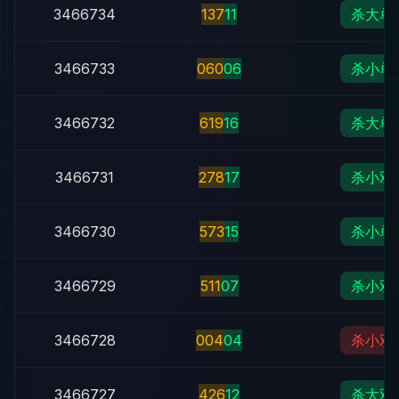
3466734
1
3
7
11
杀大单
3466733
0
6
0
06
杀小单
3466732
6
1
9
16
杀大单
3466731
2
7
8
17
杀小双
3466730
5
7
3
15
杀小单
3466729
5
1
1
07
杀小双
3466728
0
0
4
04
杀小双
3466727
4
2
6
12
杀大双