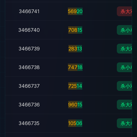
3466741
5
6
9
20
杀大双
3466740
7
0
8
15
杀小单
3466739
2
8
3
13
杀大双
3466738
7
4
7
18
杀小单
3466737
7
2
5
14
杀小双
3466736
9
6
0
15
杀大双
3466735
1
0
5
06
杀大单