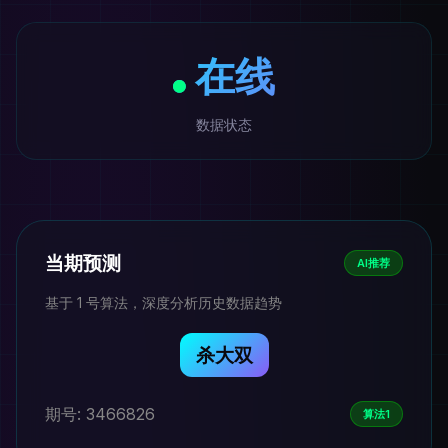
在线
数据状态
当期预测
AI推荐
基于 1 号算法，深度分析历史数据趋势
杀大双
期号: 3466826
算法1