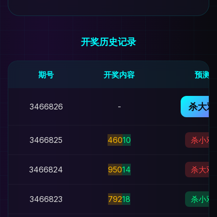
开奖历史记录
期号
开奖内容
预测
杀大双
3466826
-
3466825
4
6
0
10
杀小双
3466824
9
5
0
14
杀大双
3466823
7
9
2
18
杀小双