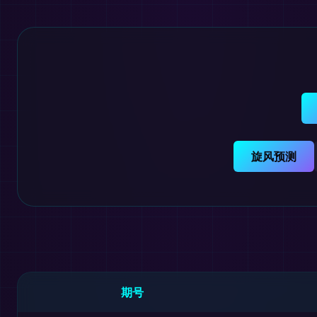
旋风预测
期号