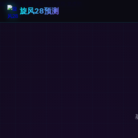
组合
杀组
单双
四余
大小单双
龙虎和
旋风28预测