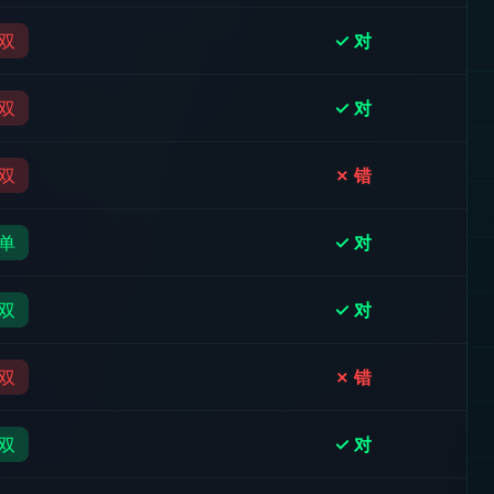
双
✓ 对
双
✓ 对
双
✗ 错
单
✓ 对
双
✓ 对
双
✗ 错
双
✓ 对