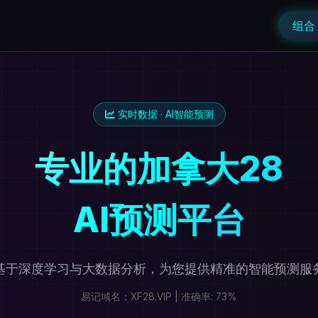
组合
实时数据 · AI智能预测
专业的加拿大28
AI预测平台
基于深度学习与大数据分析，为您提供精准的智能预测服
易记域名：XF28.VIP | 准确率: 73%