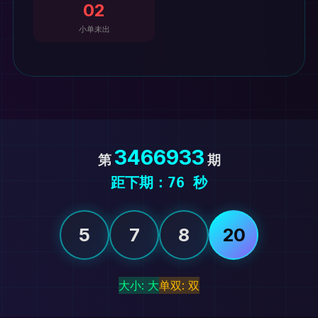
02
小单未出
3466933
第
期
距下期：
73
秒
5
7
8
20
大小: 大
单双: 双