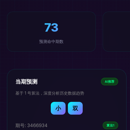
73
预测命中期数
当期预测
AI推荐
基于 1 号算法，深度分析历史数据趋势
小
双
期号: 3466934
算法1