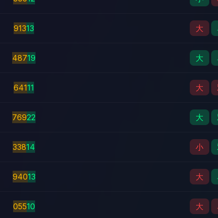
9
1
3
13
大
4
8
7
19
大
6
4
1
11
大
7
6
9
22
大
3
3
8
14
小
9
4
0
13
大
0
5
5
10
大