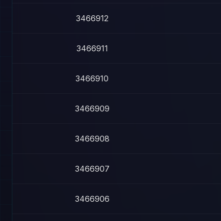
3466912
3466911
3466910
3466909
3466908
3466907
3466906