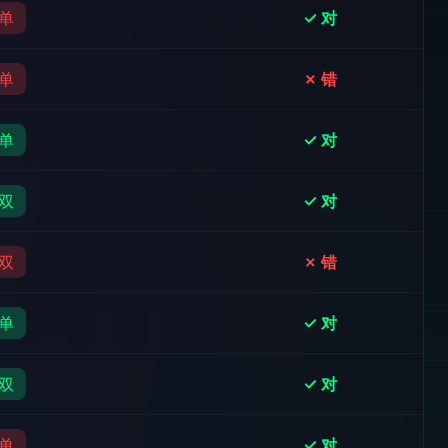
单
✓ 对
单
✗ 错
单
✓ 对
双
✓ 对
双
✗ 错
单
✓ 对
双
✓ 对
单
✓ 对