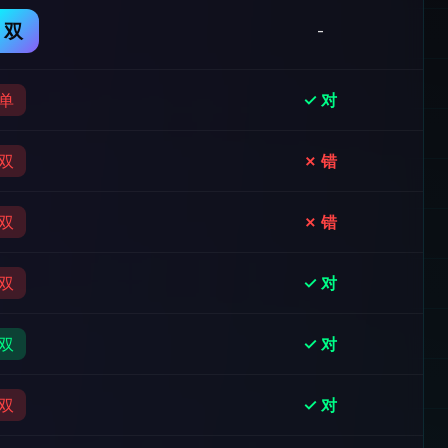
双
-
单
✓ 对
双
✗ 错
双
✗ 错
双
✓ 对
双
✓ 对
双
✓ 对