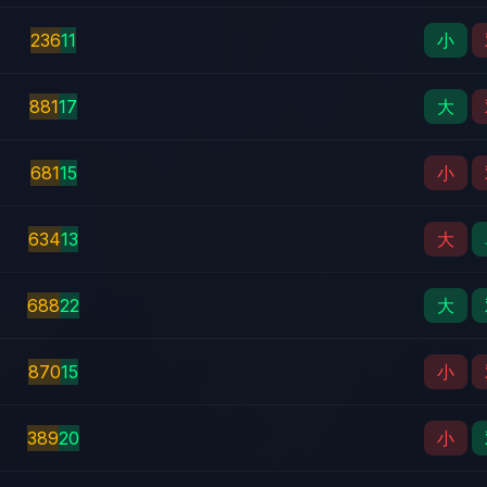
2
3
6
11
小
8
8
1
17
大
6
8
1
15
小
6
3
4
13
大
6
8
8
22
大
8
7
0
15
小
3
8
9
20
小